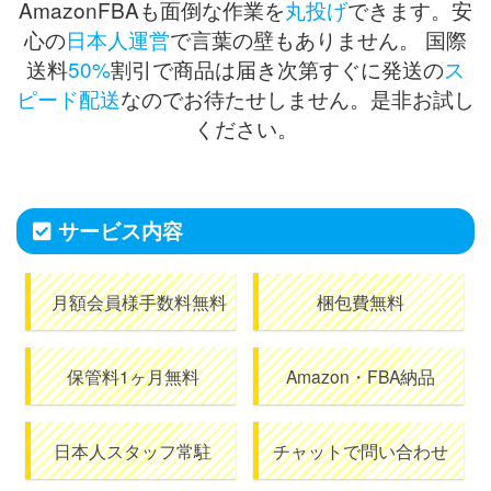
AmazonFBAも面倒な作業を
丸投げ
できます。安
心の
日本人運営
で言葉の壁もありません。 国際
送料
50%
割引で商品は届き次第すぐに発送の
ス
ピード配送
なのでお待たせしません。是非お試し
ください。
サービス内容
月額会員様手数料無料
梱包費無料
保管料1ヶ月無料
Amazon・FBA納品
日本人スタッフ常駐
チャットで問い合わせ