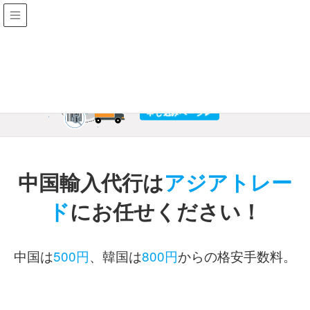
申し込みページ▶︎
中国輸入代行は
アジアトレー
ド
にお任せください！
中国は
500円
、韓国は
800円
からの格安手数料。